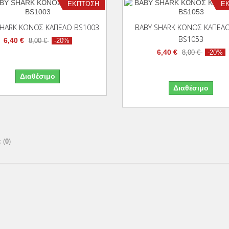
ΈΚΠΤΩΣΗ
Έ
Προσθήκη Στο Καλάθι
Προσθήκη
SHARK ΚΩΝΟΣ ΚΑΠΕΛΟ BS1003
BABY SHARK ΚΩΝΟΣ ΚΑΠΕΛΟ
BS1053
6,40 €
8,00 €
-20%
6,40 €
8,00 €
-20%
Διαθέσιμο
Διαθέσιμο
 (
0
)