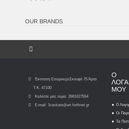
OUR BRANDS
Ο
Έκσταση ΕσώρουχαΣκουφά 75 Άρτα
ΛΟΓΑ
Τ.Κ. 47100
ΜΟΥ
Καλέστε μας τώρα:
2681027554
Ο Λογο
E-mail:
3vaskate@art.forthnet.gr
Οι Παρ
Τα Πιστ